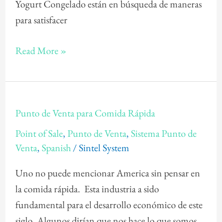
Yogurt Congelado están en búsqueda de maneras
para satisfacer
Read More »
Punto
Punto de Venta para Comida Rápida
de
Point of Sale
,
Punto de Venta
,
Sistema Punto de
Venta
Venta
,
Spanish
/
Sintel System
para
Comida
Uno no puede mencionar America sin pensar en
Rápida
la comida rápida. Esta industria a sido
fundamental para el desarrollo económico de este
siglo. Algunos dirían que nos hace lo que somos