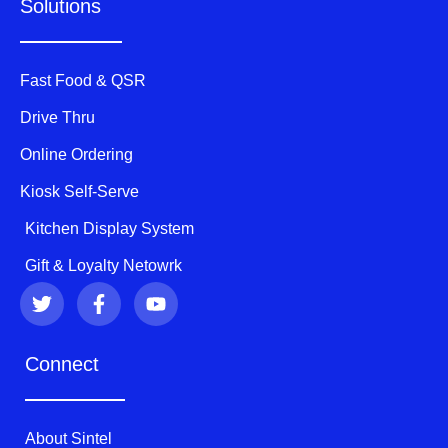
Solutions
Fast Food & QSR
Drive Thru
Online Ordering
Kiosk Self-Serve
Kitchen Display System
Gift & Loyalty Netowrk
T
F
Y
w
a
o
i
c
u
t
e
t
Connect
t
b
u
e
o
b
r
o
e
k
About Sintel