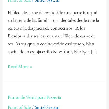
Point of Sale
/
Sintel System
Venta
para
El filete de carne de res ha sido una parte integral
Churrasquería
en la cena de las familias occidentales desde que la
(Steakhouse)
res tuvo la desgracia de conocernos. A los
Estadounidenses les encanta el filete de carne de
res. Ya sea que lo cocine estido casi crudo, bien
cocinado, o escoja estilo New York, Rib Eye, […]
Read More »
Punto
Punto de Venta para Pizzería
de
Point of Sale
/
Sintel System
Venta