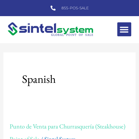
Skip
855-POS-SALE
to
content
Me
Post
pagination
Spanish
Punto
Punto de Venta para Churrasquería (Steakhouse)
de