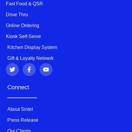
Fast Food & QSR
Drive Thru
Online Ordering
Kiosk Self-Serve
Kitchen Display System
Gift & Loyalty Netowrk
T
F
Y
w
a
o
i
c
u
t
e
t
Connect
t
b
u
e
o
b
r
o
e
k
About Sintel
-
f
Press Release
Our Clients