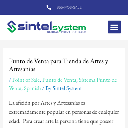
Skip
855-POS-SALE
to
content
Me
Post
navigation
Punto de Venta para Tienda de Artes y
Artesanías
/
Point of Sale
,
Punto de Venta
,
Sistema Punto de
Venta
,
Spanish
/ By
Sintel System
La afición por Artes y Artesanías es
extremadamente popular en personas de cualquier
edad. Para crear arte la persona tiene que poseer