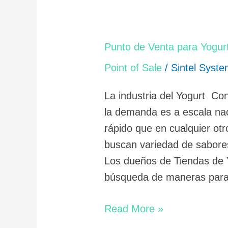
Punto
Punto de Venta para Yogur
de
Point of Sale
/
Sintel Syst
Venta
para
La industria del Yogurt C
Yogurt
la demanda es a escala n
Congelado
rápido que en cualquier otr
buscan variedad de sabore
Los dueños de Tiendas de 
búsqueda de maneras para 
Read More »