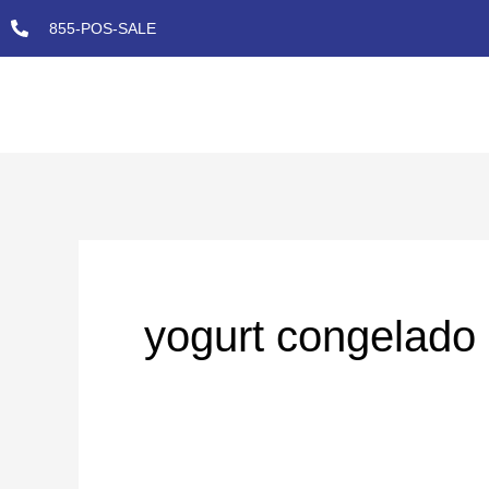
Skip
855-POS-SALE
to
content
yogurt congelado