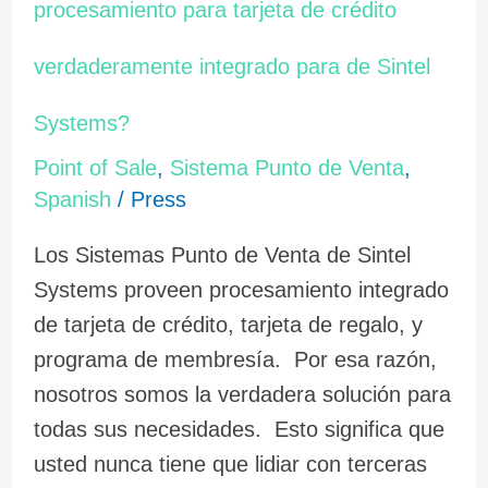
las
procesamiento para tarjeta de crédito
ventajas
verdaderamente integrado para de Sintel
del
procesamiento
Systems?
para
Point of Sale
,
Sistema Punto de Venta
,
tarjeta
Spanish
/
Press
de
crédito
Los Sistemas Punto de Venta de Sintel
verdaderamente
Systems proveen procesamiento integrado
integrado
de tarjeta de crédito, tarjeta de regalo, y
para
programa de membresía. Por esa razón,
de
nosotros somos la verdadera solución para
Sintel
todas sus necesidades. Esto significa que
Systems?
usted nunca tiene que lidiar con terceras