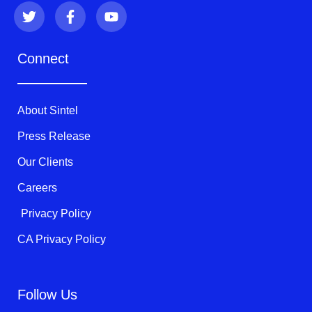
T
F
Y
w
a
o
i
c
u
t
e
t
Connect
t
b
u
e
o
b
r
o
e
k
About Sintel
-
f
Press Release
Our Clients
Careers
Privacy Policy
CA Privacy Policy
Follow Us