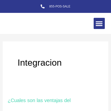
Skip
855-POS-SALE
to
content
Me
Integracion
¿Cuales
¿Cuales son las ventajas del
son