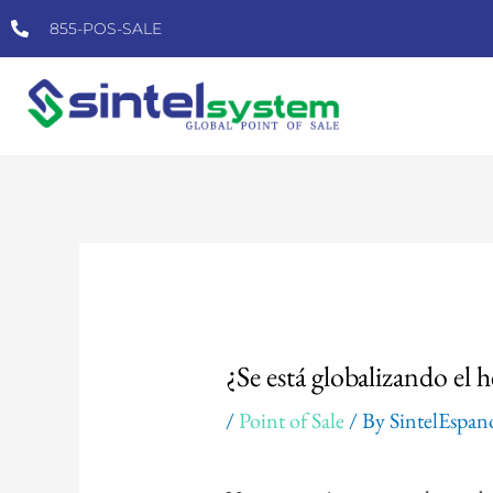
Skip
855-POS-SALE
to
content
Post
navigation
¿Se está globalizando el 
/
Point of Sale
/ By
SintelEspan