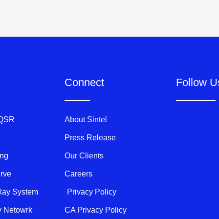
Connect
Follow U
 QSR
About Sintel
Press Release
ing
Our Clients
erve
Careers
play System
Privacy Policy
ty Netowrk
CA Privacy Policy