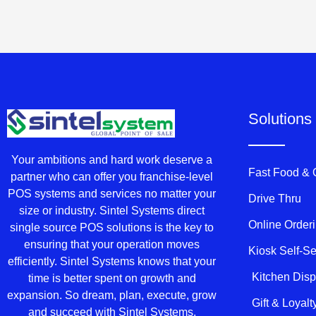
Solutions
Your ambitions and hard work deserve a
Fast Food &
partner who can offer you franchise-level
POS systems and services no matter your
Drive Thru
size or industry. Sintel Systems direct
Online Order
single source POS solutions is the key to
ensuring that your operation moves
Kiosk Self-S
efficiently. Sintel Systems knows that your
Kitchen Dis
time is better spent on growth and
expansion. So dream, plan, execute, grow
Gift & Loyal
and succeed with Sintel Systems.