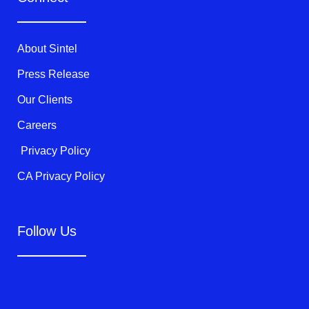
t
b
u
e
o
b
r
o
e
k
About Sintel
-
f
Press Release
Our Clients
Careers
Privacy Policy
CA Privacy Policy
Follow Us