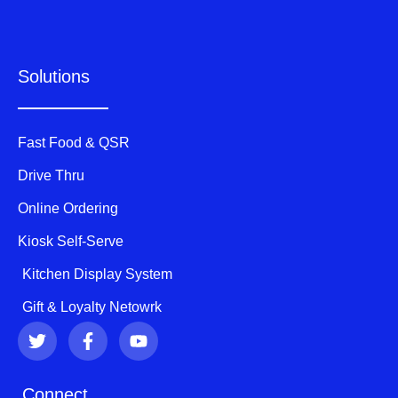
Solutions
Fast Food & QSR
Drive Thru
Online Ordering
Kiosk Self-Serve
Kitchen Display System
Gift & Loyalty Netowrk
T
F
Y
w
a
o
i
c
u
t
e
t
Connect