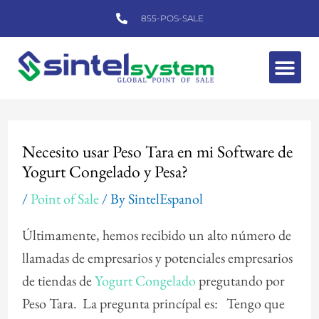
Skip
855-POS-SALE
to
content
Me
Post
navigation
Necesito usar Peso Tara en mi Software de
Yogurt Congelado y Pesa?
/
Point of Sale
/ By
SintelEspanol
Últimamente, hemos recibido un alto número de
llamadas de empresarios y potenciales empresarios
de tiendas de
Yogurt Congelado
pregutando por
Peso Tara. La pregunta princípal es: Tengo que