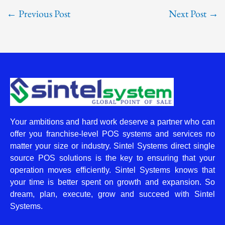
←
Previous Post
Next Post
→
Your ambitions and hard work deserve a partner who can
offer you franchise-level POS systems and services no
matter your size or industry. Sintel Systems direct single
source POS solutions is the key to ensuring that your
operation moves efficiently. Sintel Systems knows that
your time is better spent on growth and expansion. So
dream, plan, execute, grow and succeed with Sintel
Systems.